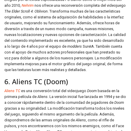
año 2010,
Nehrim
nos ofrece una reconversión completa del videojuego
The Elder Scroll 4: Oblivion
. Transforma muchas de las características
originales, como el sistema de adquisición de habilidades o la interfaz
de usuario, mejorando su funcionamiento. Además, ofrece horas de
diversión a través de un nuevo modo campaña, nuevas misiones,
nuevas localizaciones y nuevas opciones de caracterización. La calidad
del contenido implementado es excelente, ya que ha sido desarrollado
a lo largo de 4 años por el equipo de
modders
SureIA. También cuenta
con el apoyo de muchos actores profesionales que han prestado su
voz para doblar a algunos de los nuevos personajes. La modificación
implementa mejoras para el motor gráfico del juego original, de forma
que las texturas lucen más realistas y detalladas.
6. Aliens TC (Doom)
Aliens TC
es una conversión total del videojuego
Doom
basada en la
primera película de
Aliens
. La versión inicial fue lanzada en 1994 y se dio
a conocer rápidamente dentro de la comunidad de jugadores de
Doom
gracias a su originalidad. La modificación transforma todos los niveles
del juego, siguiendo el mismo argumento de la película. Además,
dispondremos de las armas originales de
Aliens
, como el rifle de
pulsos, y nos encontraremos con los mismos enemigos, como el Face