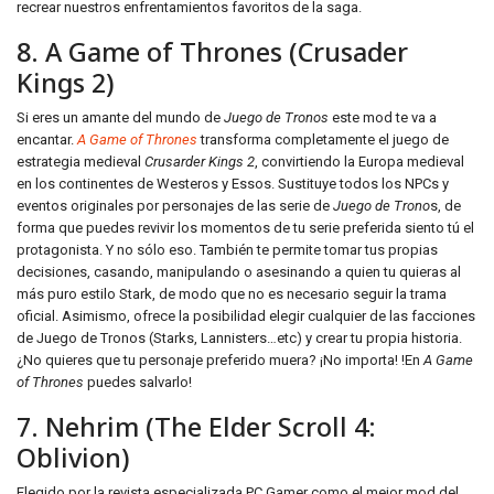
recrear nuestros enfrentamientos favoritos de la saga.
8. A Game of Thrones (Crusader
Kings 2)
Si eres un amante del mundo de
Juego de Tronos
este mod te va a
encantar.
A Game of Thrones
transforma completamente el juego de
estrategia medieval
Crusarder Kings 2
, convirtiendo la Europa medieval
en los continentes de Westeros y Essos. Sustituye todos los NPCs y
eventos originales por personajes de las serie de
Juego de Trono
s, de
forma que puedes revivir los momentos de tu serie preferida siento tú el
protagonista. Y no sólo eso. También te permite tomar tus propias
decisiones, casando, manipulando o asesinando a quien tu quieras al
más puro estilo Stark, de modo que no es necesario seguir la trama
oficial. Asimismo, ofrece la posibilidad elegir cualquier de las facciones
de Juego de Tronos (Starks, Lannisters…etc) y crear tu propia historia.
¿No quieres que tu personaje preferido muera? ¡No importa! !En
A Game
of Thrones
puedes salvarlo!
7. Nehrim (The Elder Scroll 4:
Oblivion)
Elegido por la revista especializada PC Gamer como el mejor mod del