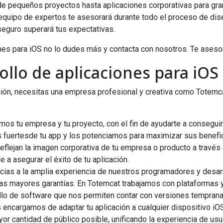
de pequeños proyectos hasta aplicaciones corporativas para gr
 equipo de expertos te asesorará durante todo el proceso de dis
eguro superará tus expectativas.
ones para iOS no lo dudes más y contacta con nosotros. Te ase
ollo de aplicaciones para iOS
ación, necesitas una empresa profesional y creativa como Totemca
os tu empresa y tu proyecto, con el fin de ayudarte a consegui
 fuertesde tu app y los potenciamos para maximizar sus benefic
lejan la imagen corporativa de tu empresa o producto a través de
 a asegurar el éxito de tu aplicación.
cias a la amplia experiencia de nuestros programadores y desarr
las mayores garantías. En Totemcat trabajamos con plataformas y
lo de software que nos permiten contar con versiones tempranas 
encargamos de adaptar tu aplicación a cualquier dispositivo iOS
or cantidad de público posible, unificando la experiencia de usu